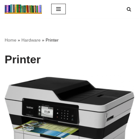
Ga
naar
de
inhoud
Home
»
Hardware
»
Printer
Printer