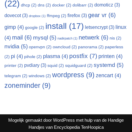
(22)
domoticz
(3)
dhcp
(2)
dns
(2)
docker
(2)
dolibarr
(2)
gear vr
(6)
dovecot
(3)
firefox
(3)
ffmpeg
(2)
dropbox
(1)
install
(17)
gimp
(4)
linux
letsencrypt
(3)
google
(2)
mail
(6)
netwerk
(6)
mysql
(5)
(4)
nis
(2)
nadirpatch
(1)
nvidia
(5)
openvpn
(2)
owncloud
(2)
panorama
(2)
paperless
postfix
(7)
pi
(4)
plasma
(4)
printen
(4)
(2)
pihole
(2)
systemd
(5)
pvdiary
(3)
printer
(2)
squid
(2)
squidguard
(2)
wordpress
(9)
zencart
(4)
telegram
(2)
windows
(2)
zoneminder
(9)
Mogelijk gemaakt door WordPress met hulp van de Handige
Handjes van Encyclopedia TenHoopica