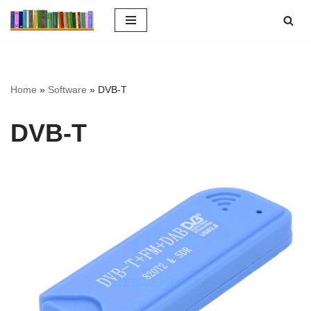
Ga
naar
de
inhoud
Home
»
Software
»
DVB-T
DVB-T