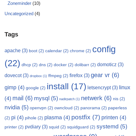
Zoneminder
(10)
Uncategorized
(4)
Tags
config
apache
(3)
boot
(2)
calendar
(2)
chrome
(2)
(22)
domoticz
(3)
dhcp
(2)
dns
(2)
docker
(2)
dolibarr
(2)
gear vr
(6)
dovecot
(3)
firefox
(3)
ffmpeg
(2)
dropbox
(1)
install
(17)
gimp
(4)
linux
letsencrypt
(3)
google
(2)
mail
(6)
netwerk
(6)
mysql
(5)
(4)
nis
(2)
nadirpatch
(1)
nvidia
(5)
openvpn
(2)
owncloud
(2)
panorama
(2)
paperless
postfix
(7)
pi
(4)
plasma
(4)
printen
(4)
(2)
pihole
(2)
systemd
(5)
pvdiary
(3)
printer
(2)
squid
(2)
squidguard
(2)