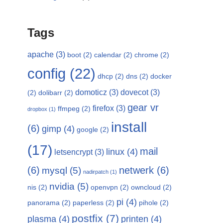
Tags
apache
(3)
boot
(2)
calendar
(2)
chrome
(2)
config
(22)
dhcp
(2)
dns
(2)
docker
domoticz
(3)
dovecot
(3)
(2)
dolibarr
(2)
gear vr
firefox
(3)
ffmpeg
(2)
dropbox
(1)
install
(6)
gimp
(4)
google
(2)
(17)
mail
linux
(4)
letsencrypt
(3)
(6)
netwerk
(6)
mysql
(5)
nadirpatch
(1)
nvidia
(5)
nis
(2)
openvpn
(2)
owncloud
(2)
pi
(4)
panorama
(2)
paperless
(2)
pihole
(2)
postfix
(7)
plasma
(4)
printen
(4)