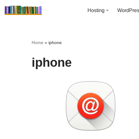
Hosting
WordPre
Ga
naar
de
inhoud
Home
»
iphone
iphone